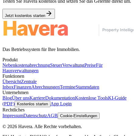
Testen Sie Havera kostenlos und setzen Sie das Gelernte direkt um.
Jetzt kostenlos starten
Das Betriebssystem für Ihre Immobilien.
Produkt
Nebenkostenabrechnung
Steuer
Verwaltung
Preise
Für
Hausverwaltungen
Funktionen
Übersicht
Zentrale
Inbox
Finanzen
Abrechnungen
Termine
Stammdaten
Unternehmen
Blog
Über uns
Karriere
Dokumentation
Kostenlose Tools
KI-Guide
(PDF)
App Login
Kostenlos starten
Rechtliches
Impressum
Datenschutz
AGB
Cookie-Einstellungen
© 2026 Havera. Alle Rechte vorbehalten.