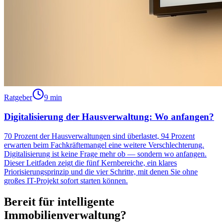
Ratgeber
9 min
Digitalisierung der Hausverwaltung: Wo anfangen?
70 Prozent der Hausverwaltungen sind überlastet, 94 Prozent
erwarten beim Fachkräftemangel eine weitere Verschlechterung.
Digitalisierung ist keine Frage mehr ob — sondern wo anfangen.
Dieser Leitfaden zeigt die fünf Kernbereiche, ein klares
Priorisierungsprinzip und die vier Schritte, mit denen Sie ohne
großes IT-Projekt sofort starten können.
Bereit für intelligente
Immobilienverwaltung?