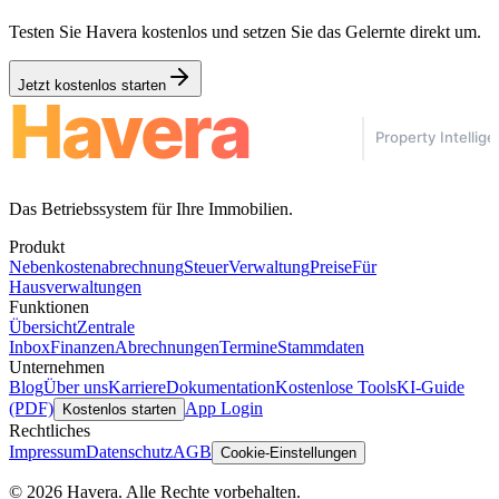
Testen Sie Havera kostenlos und setzen Sie das Gelernte direkt um.
Jetzt kostenlos starten
Das Betriebssystem für Ihre Immobilien.
Produkt
Nebenkostenabrechnung
Steuer
Verwaltung
Preise
Für
Hausverwaltungen
Funktionen
Übersicht
Zentrale
Inbox
Finanzen
Abrechnungen
Termine
Stammdaten
Unternehmen
Blog
Über uns
Karriere
Dokumentation
Kostenlose Tools
KI-Guide
(PDF)
App Login
Kostenlos starten
Rechtliches
Impressum
Datenschutz
AGB
Cookie-Einstellungen
© 2026 Havera. Alle Rechte vorbehalten.