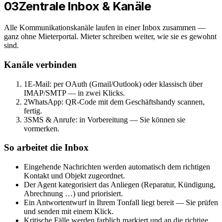
03
Zentrale Inbox & Kanäle
Alle Kommunikationskanäle laufen in einer Inbox zusammen —
ganz ohne Mieterportal. Mieter schreiben weiter, wie sie es gewohnt
sind.
Kanäle verbinden
1
E-Mail:
per OAuth (Gmail/Outlook) oder klassisch über
IMAP/SMTP — in zwei Klicks.
2
WhatsApp:
QR-Code mit dem Geschäftshandy scannen,
fertig.
3
SMS & Anrufe:
in Vorbereitung — Sie können sie
vormerken.
So arbeitet die Inbox
Eingehende Nachrichten werden automatisch dem richtigen
Kontakt und Objekt zugeordnet.
Der Agent kategorisiert das Anliegen (Reparatur, Kündigung,
Abrechnung …) und priorisiert.
Ein Antwortentwurf in Ihrem Tonfall liegt bereit — Sie prüfen
und senden mit einem Klick.
Kritische Fälle werden farblich markiert und an die richtige