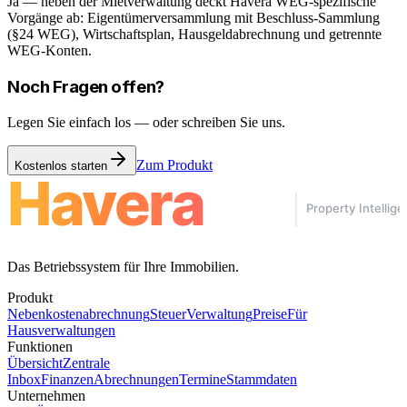
Ja — neben der Mietverwaltung deckt Havera WEG-spezifische
Vorgänge ab: Eigentümerversammlung mit Beschluss-Sammlung
(§24 WEG), Wirtschaftsplan, Hausgeldabrechnung und getrennte
WEG-Konten.
Noch Fragen offen?
Legen Sie einfach los — oder schreiben Sie uns.
Zum Produkt
Kostenlos starten
Das Betriebssystem für Ihre Immobilien.
Produkt
Nebenkostenabrechnung
Steuer
Verwaltung
Preise
Für
Hausverwaltungen
Funktionen
Übersicht
Zentrale
Inbox
Finanzen
Abrechnungen
Termine
Stammdaten
Unternehmen