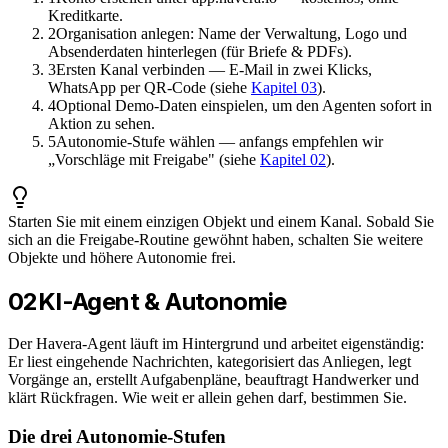
Kreditkarte.
2
Organisation anlegen: Name der Verwaltung, Logo und
Absenderdaten hinterlegen (für Briefe & PDFs).
3
Ersten Kanal verbinden — E-Mail in zwei Klicks,
WhatsApp per QR-Code (siehe
Kapitel 03
).
4
Optional Demo-Daten einspielen, um den Agenten sofort in
Aktion zu sehen.
5
Autonomie-Stufe wählen — anfangs empfehlen wir
„Vorschläge mit Freigabe" (siehe
Kapitel 02
).
Starten Sie mit einem einzigen Objekt und einem Kanal. Sobald Sie
sich an die Freigabe-Routine gewöhnt haben, schalten Sie weitere
Objekte und höhere Autonomie frei.
02
KI-Agent & Autonomie
Der Havera-Agent läuft im Hintergrund und arbeitet eigenständig:
Er liest eingehende Nachrichten, kategorisiert das Anliegen, legt
Vorgänge an, erstellt Aufgabenpläne, beauftragt Handwerker und
klärt Rückfragen. Wie weit er allein gehen darf, bestimmen
Sie
.
Die drei Autonomie-Stufen