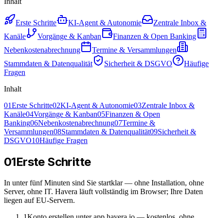
Inhalt
Erste Schritte
KI-Agent & Autonomie
Zentrale Inbox &
Kanäle
Vorgänge & Kanban
Finanzen & Open Banking
Nebenkostenabrechnung
Termine & Versammlungen
Stammdaten & Datenqualität
Sicherheit & DSGVO
Häufige
Fragen
Inhalt
01
Erste Schritte
02
KI-Agent & Autonomie
03
Zentrale Inbox &
Kanäle
04
Vorgänge & Kanban
05
Finanzen & Open
Banking
06
Nebenkostenabrechnung
07
Termine &
Versammlungen
08
Stammdaten & Datenqualität
09
Sicherheit &
DSGVO
10
Häufige Fragen
01
Erste Schritte
In unter fünf Minuten sind Sie startklar — ohne Installation, ohne
Server, ohne IT. Havera läuft vollständig im Browser; Ihre Daten
liegen auf EU-Servern.
1
Konto erstellen unter
app.havera.io
— kostenlos, ohne