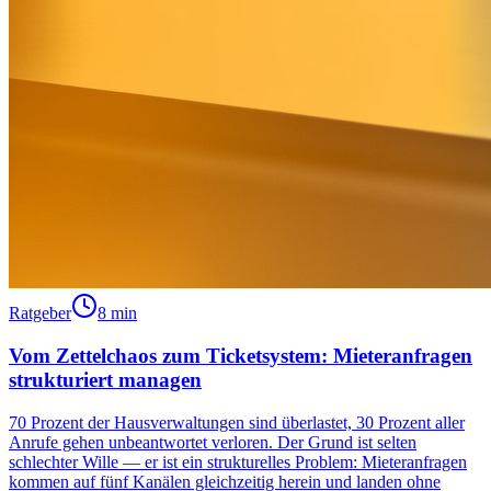
Ratgeber
8 min
Vom Zettelchaos zum Ticketsystem: Mieteranfragen
strukturiert managen
70 Prozent der Hausverwaltungen sind überlastet, 30 Prozent aller
Anrufe gehen unbeantwortet verloren. Der Grund ist selten
schlechter Wille — er ist ein strukturelles Problem: Mieteranfragen
kommen auf fünf Kanälen gleichzeitig herein und landen ohne