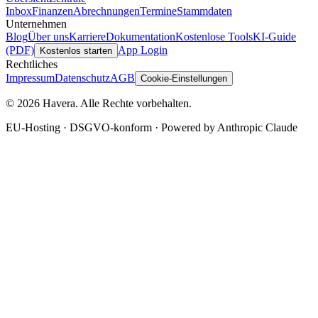
Inbox
Finanzen
Abrechnungen
Termine
Stammdaten
Unternehmen
Blog
Über uns
Karriere
Dokumentation
Kostenlose Tools
KI-Guide
(PDF)
App Login
Kostenlos starten
Rechtliches
Impressum
Datenschutz
AGB
Cookie-Einstellungen
© 2026 Havera. Alle Rechte vorbehalten.
EU-Hosting · DSGVO-konform · Powered by Anthropic Claude